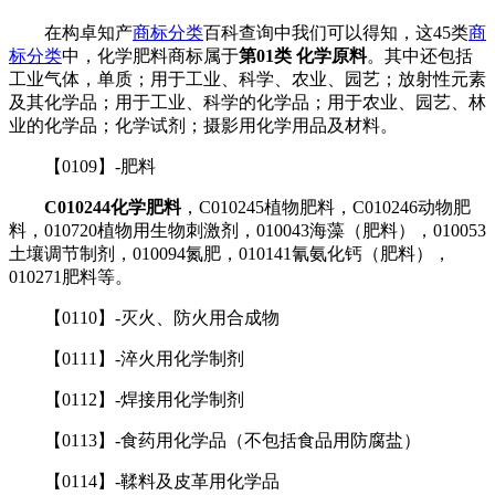
在构卓知产
商标分类
百科查询中我们可以得知，这45类
商
标分类
中，化学肥料商标属于
第01类 化学原料
。其中还包括
工业气体，单质；用于工业、科学、农业、园艺；放射性元素
及其化学品；用于工业、科学的化学品；用于农业、园艺、林
业的化学品；化学试剂；摄影用化学用品及材料。
【0109】-肥料
C010244化学肥料
，C010245植物肥料，C010246动物肥
料，010720植物用生物刺激剂，010043海藻（肥料），010053
土壤调节制剂，010094氮肥，010141氰氨化钙（肥料），
010271肥料等。
【0110】-灭火、防火用合成物
【0111】-淬火用化学制剂
【0112】-焊接用化学制剂
【0113】-食药用化学品（不包括食品用防腐盐）
【0114】-鞣料及皮革用化学品